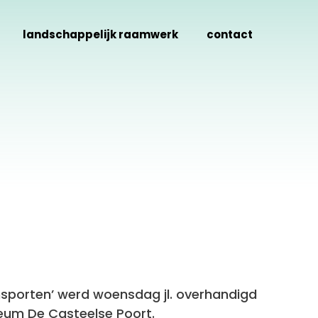
landschappelijk raamwerk
contact
ansporten’ werd woensdag jl. overhandigd
um De Casteelse Poort.