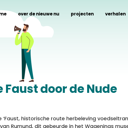
me
over de nieuwe nu
projecten
verhalen
e Faust door de Nude
 ‘Faust, historische route herbeleving voedseltr
van Rumund, dit gebeurde in het Wagenings muse