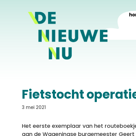
Ga
naar
ho
de
inhoud
Fietstocht operati
3 mei 2021
Het eerste exemplaar van het routeboekje
aan de Wageningse burgemeester Geert 