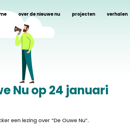
me
over de nieuwe nu
projecten
verhalen
e Nu op 24 januari
cker een lezing over “De Ouwe Nu”.