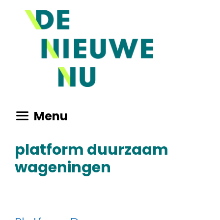
Ga
naar
de
inhoud
Menu
platform duurzaam
wageningen