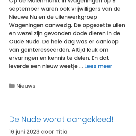
Op de Molenmarkt in Wageningen op 9
september waren ook vrijwilligers van de
Nieuwe Nu en de uilenwerkgroep
Wageningen aanwezig. De opgezette uilen
en wezel zijn gevonden dode dieren in de
Oude Nude. De hele dag was er aanloop
van geïnteresseerden. Altijd leuk om
ervaringen en kennis te delen. En dat
leverde een nieuw weetje …
Lees meer
Categorieën
Nieuws
De Nude wordt aangekleed!
16 juni 2023
door
Titia