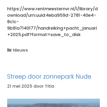
https://www.rentmeesternvr.nl/l/library/d
ownload/urn:uuid:4eba959d-2781-40e4-
8c1c-
9b91a7140177/handreiking+pacht_januari
+2025.pdf?format=save_to_disk
Categorieën
Nieuws
Streep door zonnepark Nude
21 mei 2025
door
Titia