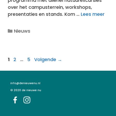
programma met allerlei natuurexcursies
over het campusterrein, workshops,
presentaties en stands. Kom …
Lees meer
Categorieën
Nieuws
Pagina
Pagina
Pagina
1
2
…
5
Volgende
→
info@denieuwenu.nl
© 2020 de nieuwe nu