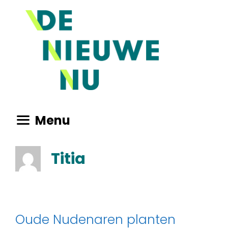
Ga
naar
de
inhoud
Menu
Titia
Oude Nudenaren planten